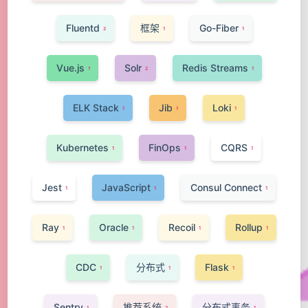
Fluentd
框架
Go-Fiber
2
1
1
Vue.js
Solr
Redis Streams
1
2
1
ELK Stack
Jib
Loki
1
1
1
Kubernetes
FinOps
CQRS
1
1
1
Jest
JavaScript
Consul Connect
1
1
1
Ray
Oracle
Recoil
Rollup
1
1
1
1
CDC
分布式
Flask
1
1
1
Sentry
推荐系统
分布式事务
1
2
1