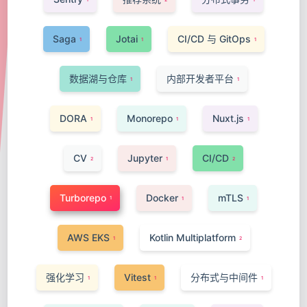
Saga
Jotai
CI/CD 与 GitOps
1
1
1
数据湖与仓库
内部开发者平台
1
1
DORA
Monorepo
Nuxt.js
1
1
1
CV
Jupyter
CI/CD
2
1
2
Turborepo
Docker
mTLS
1
1
1
AWS EKS
Kotlin Multiplatform
1
2
强化学习
Vitest
分布式与中间件
1
1
1