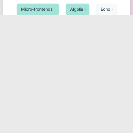
Micro-frontends
Algolia
Echo
1
2
1
Observability
Google Cloud (GCP)
1
1
UnoCSS
Ktor
1
1
Hugging Face Transformers
敏捷开发
1
1
安全
Neo4j
Java
Koa
1
1
2
1
SciPy
分布式锁
1
1
Azure Service Bus
Celery
1
2
异构系统
消息队列
1
1