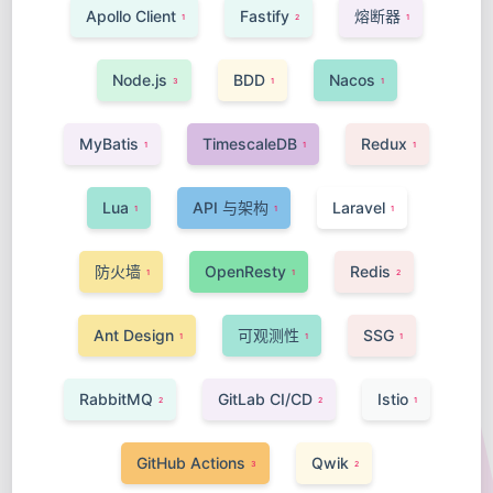
Apollo Client
Fastify
熔断器
1
2
1
Node.js
BDD
Nacos
3
1
1
MyBatis
TimescaleDB
Redux
1
1
1
Lua
API 与架构
Laravel
1
1
1
防火墙
OpenResty
Redis
1
1
2
Ant Design
可观测性
SSG
1
1
1
RabbitMQ
GitLab CI/CD
Istio
2
2
1
GitHub Actions
Qwik
3
2