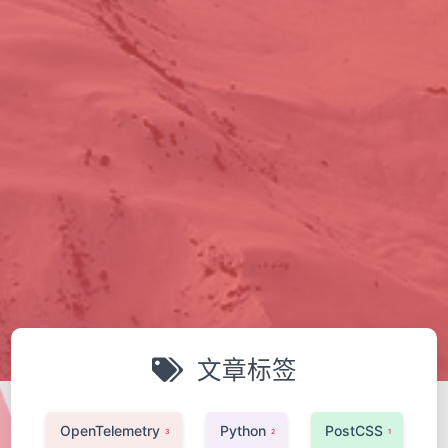
文章标签
OpenTelemetry
Python
PostCSS
3
2
1