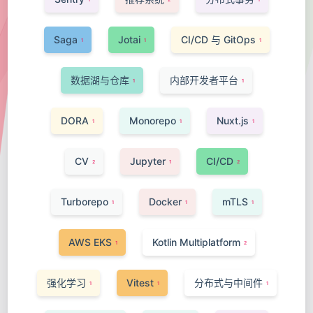
Saga
Jotai
CI/CD 与 GitOps
1
1
1
数据湖与仓库
内部开发者平台
1
1
DORA
Monorepo
Nuxt.js
1
1
1
CV
Jupyter
CI/CD
2
1
2
Turborepo
Docker
mTLS
1
1
1
AWS EKS
Kotlin Multiplatform
1
2
强化学习
Vitest
分布式与中间件
1
1
1