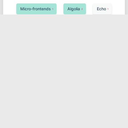
Micro-frontends
Algolia
Echo
1
2
1
Observability
Google Cloud (GCP)
1
1
UnoCSS
Ktor
1
1
Hugging Face Transformers
敏捷开发
1
1
安全
Neo4j
Java
Koa
1
1
2
1
SciPy
分布式锁
1
1
Azure Service Bus
Celery
1
2
异构系统
消息队列
1
1