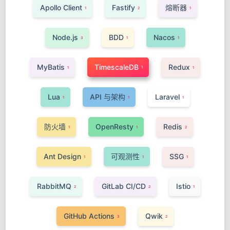
Apollo Client
Fastify
熔断器
1
2
1
Node.js
BDD
Nacos
3
1
1
MyBatis
TimescaleDB
Redux
1
1
1
Lua
API 与架构
Laravel
1
1
1
防火墙
OpenResty
Redis
1
1
2
Ant Design
可观测性
SSG
1
1
1
RabbitMQ
GitLab CI/CD
Istio
2
2
1
GitHub Actions
Qwik
3
2