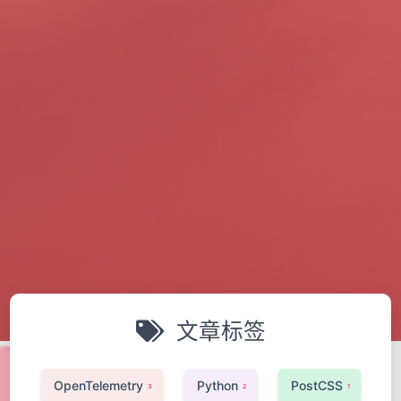
文章标签
OpenTelemetry
Python
PostCSS
3
2
1