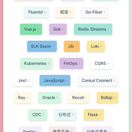
Fluentd
框架
Go-Fiber
2
1
1
Vue.js
Solr
Redis Streams
1
2
1
ELK Stack
Jib
Loki
1
1
1
Kubernetes
FinOps
CQRS
1
1
1
Jest
JavaScript
Consul Connect
1
1
1
Ray
Oracle
Recoil
Rollup
1
1
1
1
CDC
分布式
Flask
1
1
1
Sentry
推荐系统
分布式事务
1
2
1