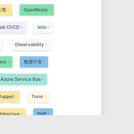
火墙
OpenResty
1
1
Lab CI/CD
Istio
2
1
Observability
1
ers
敏捷开发
1
1
Azure Service Bus
1
Puppet
Tonic
1
1
hitecture
PHP
1
1
ASP.NET Core
1