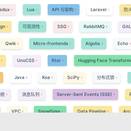
edux
Lua
API 与架构
Laravel
防
1
1
1
1
ign
可观测性
SSG
RabbitMQ
Git
1
1
1
2
Qwik
Micro-frontends
Algolia
Echo
2
1
2
1
UnoCSS
Ktor
Hugging Face Transform
1
1
1
Java
Koa
SciPy
分布式锁
2
1
1
1
系统
消息队列
Server-Sent Events (SSE)
1
1
1
VPC
Snowflake
Data Pipeline
Arc
1
1
1
动架构 (EDA)
NoSQL
DigitalOcean
Go
2
2
2
2