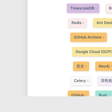
TimescaleDB
R
1
Redis
Ant Des
2
GitHub Actions
3
Google Cloud (GCP)
安全
Neo4j
1
1
Celery
异构
2
GitHub
Rust
1
1
DevOps
事件驱
1