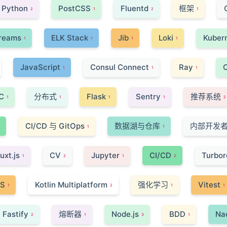
Python
PostCSS
Fluentd
框架
2
1
2
1
treams
ELK Stack
Jib
Loki
Kuber
1
1
1
1
JavaScript
Consul Connect
Ray
1
1
1
C
分布式
Flask
Sentry
推荐系统
1
1
1
1
2
CI/CD 与 GitOps
数据湖与仓库
内部开发
1
1
uxt.js
CV
Jupyter
CI/CD
Turbor
1
2
1
2
S
Kotlin Multiplatform
强化学习
Vitest
1
2
1
1
Fastify
熔断器
Node.js
BDD
Na
2
1
3
1