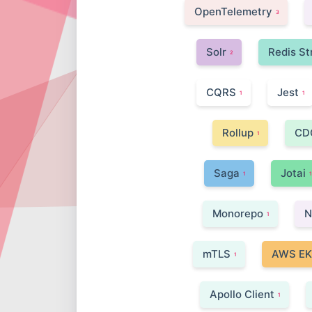
OpenTelemetry
3
Solr
Redis S
2
CQRS
Jest
1
1
Rollup
CD
1
Saga
Jotai
1
1
Monorepo
N
1
mTLS
AWS EK
1
Apollo Client
1