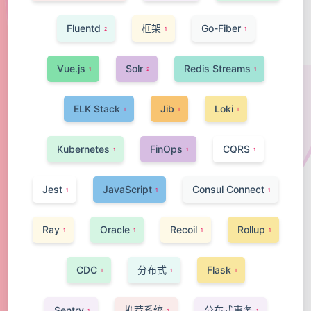
Fluentd
框架
Go-Fiber
2
1
1
Vue.js
Solr
Redis Streams
1
2
1
ELK Stack
Jib
Loki
1
1
1
Kubernetes
FinOps
CQRS
1
1
1
Jest
JavaScript
Consul Connect
1
1
1
Ray
Oracle
Recoil
Rollup
1
1
1
1
CDC
分布式
Flask
1
1
1
Sentry
推荐系统
分布式事务
1
2
1