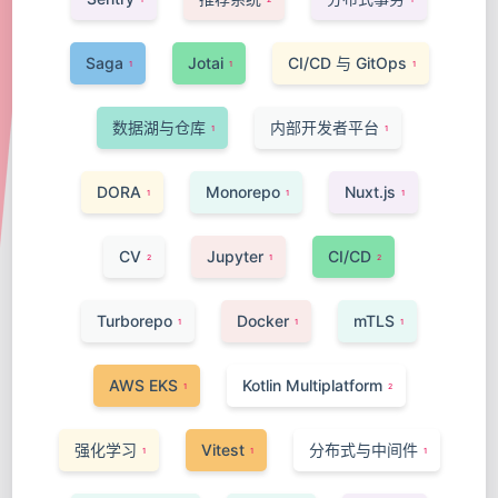
Saga
Jotai
CI/CD 与 GitOps
1
1
1
数据湖与仓库
内部开发者平台
1
1
DORA
Monorepo
Nuxt.js
1
1
1
CV
Jupyter
CI/CD
2
1
2
Turborepo
Docker
mTLS
1
1
1
AWS EKS
Kotlin Multiplatform
1
2
强化学习
Vitest
分布式与中间件
1
1
1