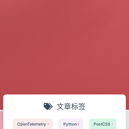
文章标签
OpenTelemetry
Python
PostCSS
3
2
1