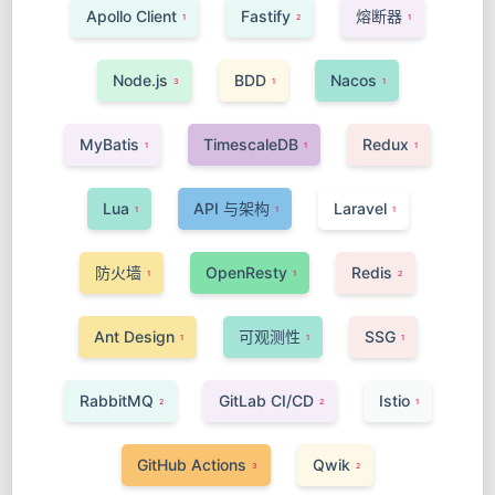
Apollo Client
Fastify
熔断器
1
2
1
Node.js
BDD
Nacos
3
1
1
MyBatis
TimescaleDB
Redux
1
1
1
Lua
API 与架构
Laravel
1
1
1
防火墙
OpenResty
Redis
1
1
2
Ant Design
可观测性
SSG
1
1
1
RabbitMQ
GitLab CI/CD
Istio
2
2
1
GitHub Actions
Qwik
3
2