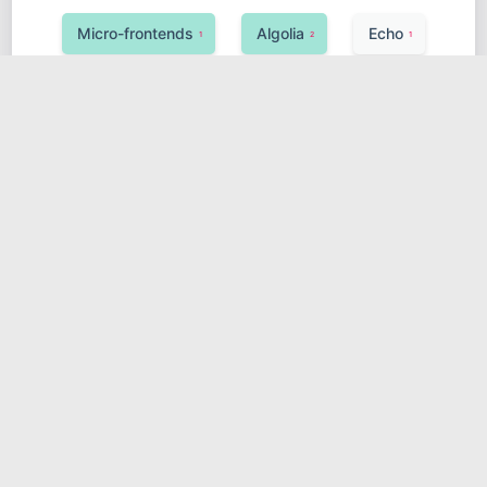
Micro-frontends
Algolia
Echo
1
2
1
Observability
Google Cloud (GCP)
1
1
UnoCSS
Ktor
1
1
Hugging Face Transformers
敏捷开发
1
1
安全
Neo4j
Java
Koa
1
1
2
1
SciPy
分布式锁
1
1
Azure Service Bus
Celery
1
2
异构系统
消息队列
1
1