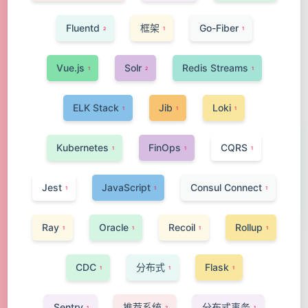
Fluentd
框架
Go-Fiber
2
1
1
Vue.js
Solr
Redis Streams
1
2
1
ELK Stack
Jib
Loki
1
1
1
Kubernetes
FinOps
CQRS
1
1
1
Jest
JavaScript
Consul Connect
1
1
1
Ray
Oracle
Recoil
Rollup
1
1
1
1
CDC
分布式
Flask
1
1
1
Sentry
推荐系统
分布式事务
1
2
1