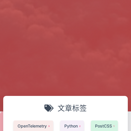
文章标签
OpenTelemetry
Python
PostCSS
3
2
1