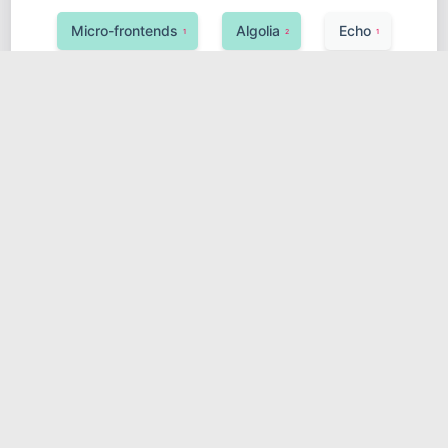
Micro-frontends
Algolia
Echo
1
2
1
Observability
Google Cloud (GCP)
1
1
UnoCSS
Ktor
1
1
Hugging Face Transformers
敏捷开发
1
1
安全
Neo4j
Java
Koa
1
1
2
1
SciPy
分布式锁
1
1
Azure Service Bus
Celery
1
2
异构系统
消息队列
1
1