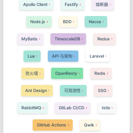
Apollo Client
Fastify
熔断器
1
2
1
Node.js
BDD
Nacos
3
1
1
MyBatis
TimescaleDB
Redux
1
1
1
Lua
API 与架构
Laravel
1
1
1
防火墙
OpenResty
Redis
1
1
2
Ant Design
可观测性
SSG
1
1
1
RabbitMQ
GitLab CI/CD
Istio
2
2
1
GitHub Actions
Qwik
3
2