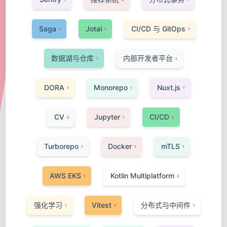
Saga
Jotai
CI/CD 与 GitOps
1
1
1
数据湖与仓库
内部开发者平台
1
1
DORA
Monorepo
Nuxt.js
1
1
1
CV
Jupyter
CI/CD
2
1
2
Turborepo
Docker
mTLS
1
1
1
AWS EKS
Kotlin Multiplatform
1
2
强化学习
Vitest
分布式与中间件
1
1
1