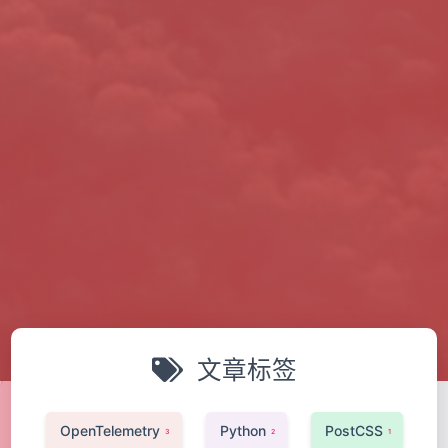
文章标签
OpenTelemetry
Python
PostCSS
3
2
1