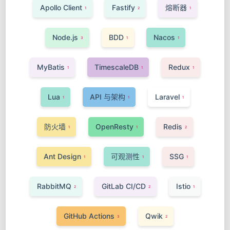
Apollo Client
Fastify
熔断器
1
2
1
Node.js
BDD
Nacos
3
1
1
MyBatis
TimescaleDB
Redux
1
1
1
Lua
API 与架构
Laravel
1
1
1
防火墙
OpenResty
Redis
1
1
2
Ant Design
可观测性
SSG
1
1
1
RabbitMQ
GitLab CI/CD
Istio
2
2
1
GitHub Actions
Qwik
3
2