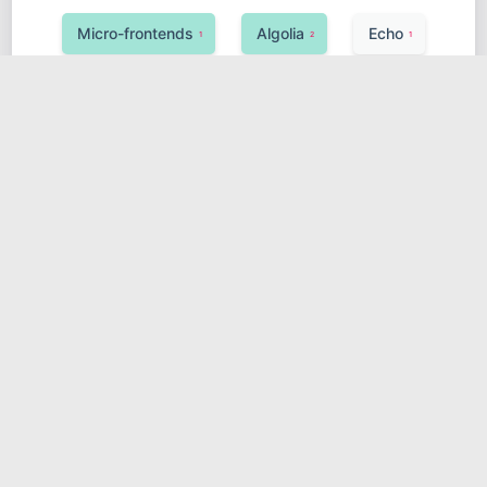
Micro-frontends
Algolia
Echo
1
2
1
Observability
Google Cloud (GCP)
1
1
UnoCSS
Ktor
1
1
Hugging Face Transformers
敏捷开发
1
1
安全
Neo4j
Java
Koa
1
1
2
1
SciPy
分布式锁
1
1
Azure Service Bus
Celery
1
2
异构系统
消息队列
1
1