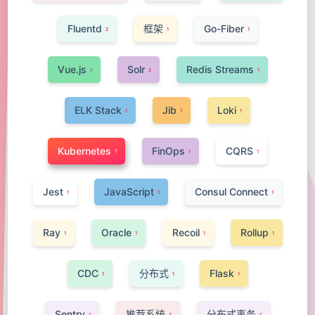
Fluentd
框架
Go-Fiber
2
1
1
Vue.js
Solr
Redis Streams
1
2
1
ELK Stack
Jib
Loki
1
1
1
Kubernetes
FinOps
CQRS
1
1
1
Jest
JavaScript
Consul Connect
1
1
1
Ray
Oracle
Recoil
Rollup
1
1
1
1
CDC
分布式
Flask
1
1
1
Sentry
推荐系统
分布式事务
1
2
1