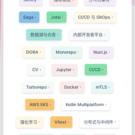
Saga
Jotai
CI/CD 与 GitOps
1
1
1
数据湖与仓库
内部开发者平台
1
1
DORA
Monorepo
Nuxt.js
1
1
1
CV
Jupyter
CI/CD
2
1
2
Turborepo
Docker
mTLS
1
1
1
AWS EKS
Kotlin Multiplatform
1
2
强化学习
Vitest
分布式与中间件
1
1
1