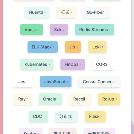
Fluentd
框架
Go-Fiber
2
1
1
Vue.js
Solr
Redis Streams
1
2
1
ELK Stack
Jib
Loki
1
1
1
Kubernetes
FinOps
CQRS
1
1
1
Jest
JavaScript
Consul Connect
1
1
1
Ray
Oracle
Recoil
Rollup
1
1
1
1
CDC
分布式
Flask
1
1
1
Sentry
推荐系统
分布式事务
1
2
1