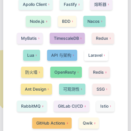
Apollo Client
Fastify
熔断器
1
2
1
Node.js
BDD
Nacos
3
1
1
MyBatis
TimescaleDB
Redux
1
1
1
Lua
API 与架构
Laravel
1
1
1
防火墙
OpenResty
Redis
1
1
2
Ant Design
可观测性
SSG
1
1
1
RabbitMQ
GitLab CI/CD
Istio
2
2
1
GitHub Actions
Qwik
3
2