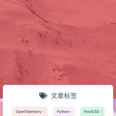
文章标签
OpenTelemetry
Python
PostCSS
3
2
1