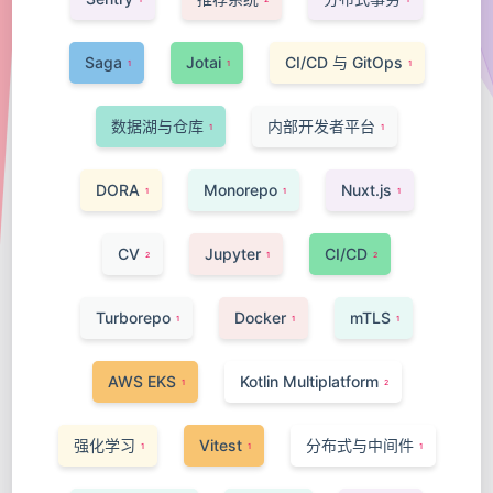
Saga
Jotai
CI/CD 与 GitOps
1
1
1
数据湖与仓库
内部开发者平台
1
1
DORA
Monorepo
Nuxt.js
1
1
1
CV
Jupyter
CI/CD
2
1
2
Turborepo
Docker
mTLS
1
1
1
AWS EKS
Kotlin Multiplatform
1
2
强化学习
Vitest
分布式与中间件
1
1
1