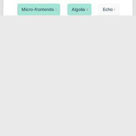
Micro-frontends
Algolia
Echo
1
2
1
Observability
Google Cloud (GCP)
1
1
UnoCSS
Ktor
1
1
Hugging Face Transformers
敏捷开发
1
1
安全
Neo4j
Java
Koa
1
1
2
1
SciPy
分布式锁
1
1
Azure Service Bus
Celery
1
2
异构系统
消息队列
1
1