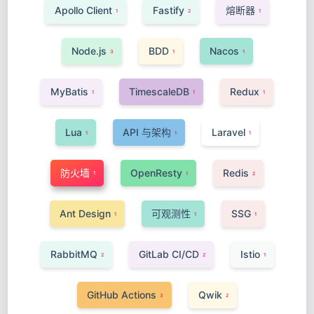
Apollo Client
Fastify
熔断器
1
2
1
Node.js
BDD
Nacos
3
1
1
MyBatis
TimescaleDB
Redux
1
1
1
Lua
API 与架构
Laravel
1
1
1
防火墙
OpenResty
Redis
1
1
2
Ant Design
可观测性
SSG
1
1
1
RabbitMQ
GitLab CI/CD
Istio
2
2
1
GitHub Actions
Qwik
3
2