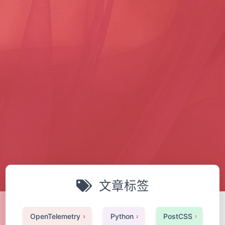
文章标签
OpenTelemetry
Python
PostCSS
3
2
1