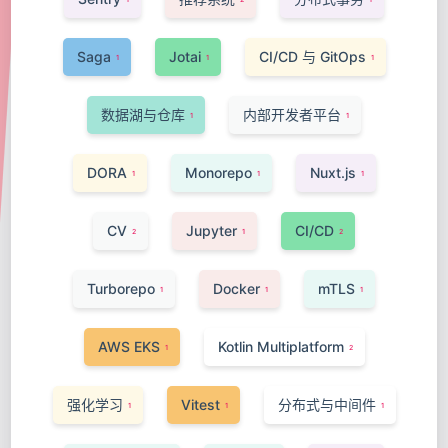
Saga
Jotai
CI/CD 与 GitOps
1
1
1
数据湖与仓库
内部开发者平台
1
1
DORA
Monorepo
Nuxt.js
1
1
1
CV
Jupyter
CI/CD
2
1
2
Turborepo
Docker
mTLS
1
1
1
AWS EKS
Kotlin Multiplatform
1
2
强化学习
Vitest
分布式与中间件
1
1
1