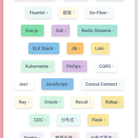
Fluentd
框架
Go-Fiber
2
1
1
Vue.js
Solr
Redis Streams
1
2
1
ELK Stack
Jib
Loki
1
1
1
Kubernetes
FinOps
CQRS
1
1
1
Jest
JavaScript
Consul Connect
1
1
1
Ray
Oracle
Recoil
Rollup
1
1
1
1
CDC
分布式
Flask
1
1
1
Sentry
推荐系统
分布式事务
1
2
1