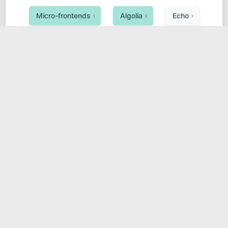
Micro-frontends
Algolia
Echo
1
2
1
Observability
Google Cloud (GCP)
1
1
UnoCSS
Ktor
1
1
Hugging Face Transformers
敏捷开发
1
1
安全
Neo4j
Java
Koa
1
1
2
1
SciPy
分布式锁
1
1
Azure Service Bus
Celery
1
2
异构系统
消息队列
1
1