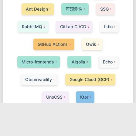
Ant Design
可观测性
SSG
1
1
1
RabbitMQ
GitLab CI/CD
Istio
2
2
1
GitHub Actions
Qwik
3
2
Micro-frontends
Algolia
Echo
1
2
1
Observability
Google Cloud (GCP)
1
1
UnoCSS
Ktor
1
1
Hugging Face Transformers
敏捷开发
1
1
安全
Neo4j
Java
Koa
1
1
2
1