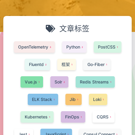
文章标签
OpenTelemetry
Python
PostCSS
3
2
1
Fluentd
框架
Go-Fiber
2
1
1
Vue.js
Solr
Redis Streams
1
2
1
ELK Stack
Jib
Loki
1
1
1
Kubernetes
FinOps
CQRS
1
1
1
Jest
JavaScript
Consul Connect
1
1
1