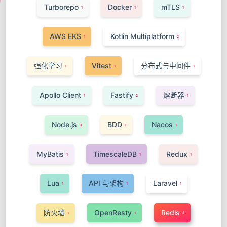
Turborepo
Docker
mTLS
1
1
1
AWS EKS
Kotlin Multiplatform
1
2
强化学习
Vitest
分布式与中间件
1
1
1
Apollo Client
Fastify
熔断器
1
2
1
Node.js
BDD
Nacos
3
1
1
MyBatis
TimescaleDB
Redux
1
1
1
Lua
API 与架构
Laravel
1
1
1
防火墙
OpenResty
Redis
2
1
1