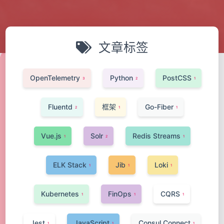
文章标签
OpenTelemetry
Python
PostCSS
3
2
1
Fluentd
框架
Go-Fiber
2
1
1
Vue.js
Solr
Redis Streams
1
2
1
ELK Stack
Jib
Loki
1
1
1
Kubernetes
FinOps
CQRS
1
1
1
Jest
JavaScript
Consul Connect
1
1
1