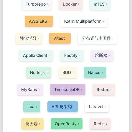
Turborepo
Docker
mTLS
1
1
1
AWS EKS
Kotlin Multiplatform
1
2
强化学习
Vitest
分布式与中间件
1
1
1
Apollo Client
Fastify
熔断器
1
2
1
Node.js
BDD
Nacos
3
1
1
MyBatis
TimescaleDB
Redux
1
1
1
Lua
API 与架构
Laravel
1
1
1
防火墙
OpenResty
Redis
1
1
2