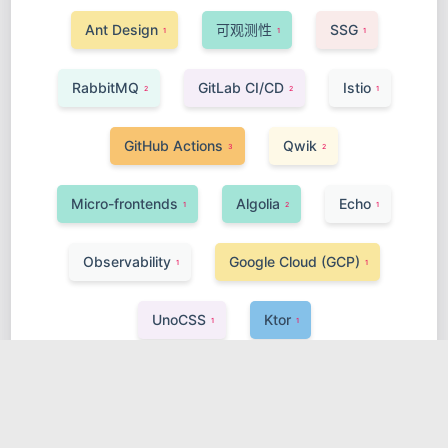
Ant Design
可观测性
SSG
1
1
1
RabbitMQ
GitLab CI/CD
Istio
2
2
1
GitHub Actions
Qwik
3
2
Micro-frontends
Algolia
Echo
1
2
1
Observability
Google Cloud (GCP)
1
1
UnoCSS
Ktor
1
1
Hugging Face Transformers
敏捷开发
1
1
安全
Neo4j
Java
Koa
1
1
2
1