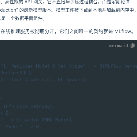
、高性能的 API 网关。它不直接与训练过程耦合，而是定期轮询
为 “Production” 的最新模型版本。模型工件被下载到本地并加载到内存中
这是一个数据平面组件。
线推理服务被彻底分开，它们之间唯一的契约就是 MLflow。
mermaid
"1. Register Model & Set Stage" --> B(MLflow Serve
PostgreSQL];

Artifact Store e.g., DO Spaces];



 Inference Gateway};

> E;

" --> G[Loaded ONNX Model];

' Model" --> B;
