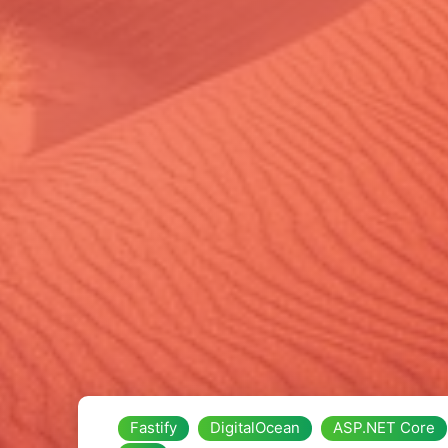
Fastify
DigitalOcean
ASP.NET Core