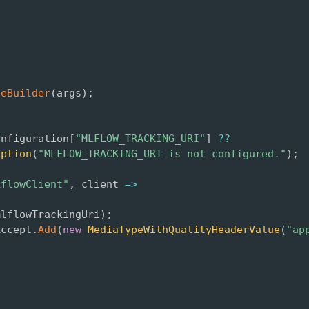
teBuilder
(
args
)
;
onfiguration
[
"MLFLOW_TRACKING_URI"
]
??
eption
(
"MLFLOW_TRACKING_URI is not configured."
)
;
LflowClient"
,
 client 
=>
mlflowTrackingUri
)
;
Accept
.
Add
(
new
MediaTypeWithQualityHeaderValue
(
"ap