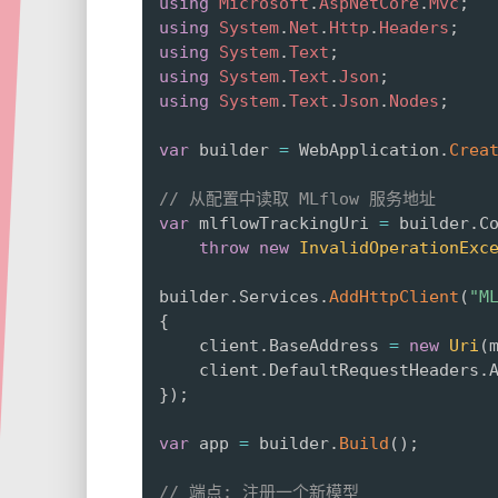
using
Microsoft
.
AspNetCore
.
Mvc
;
using
System
.
Net
.
Http
.
Headers
;
using
System
.
Text
;
using
System
.
Text
.
Json
;
using
System
.
Text
.
Json
.
Nodes
;
var
 builder 
=
 WebApplication
.
Crea
// 从配置中读取 MLflow 服务地址
var
 mlflowTrackingUri 
=
 builder
.
C
throw
new
InvalidOperationExc
builder
.
Services
.
AddHttpClient
(
"M
{
    client
.
BaseAddress 
=
new
Uri
(
    client
.
DefaultRequestHeaders
.
}
)
;
var
 app 
=
 builder
.
Build
(
)
;
// 端点: 注册一个新模型