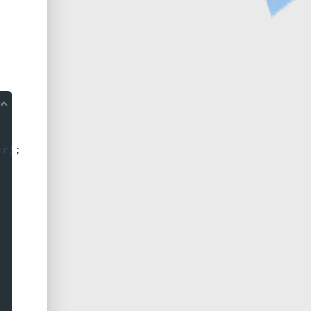
，
r);
