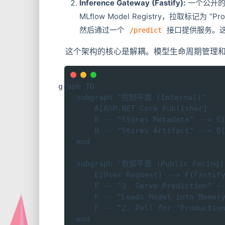
Inference Gateway (Fastify):
一个公开的
MLflow Model Registry，拉取标记
然后通过一个
接口提供服务。
/predict
这个架构的核心是解耦。模型生命周期管理和在
graph TD

    subgraph "控制平面 (Internal)"

        A[ASP.NET Core Publisher] -- 
        B -- "Stores Metadata" --> C[
        B -- "Stores Artifact" --> D[
    end

    subgraph "数据平面 (Public Facing)"
        E[User Request] --> F{Fastify
        F -- "3. Serve Prediction" --
        F -- "Loads Model into Memory
        F -- "2. Poll for 'Production
    end
