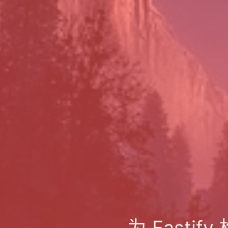
为 Fasti