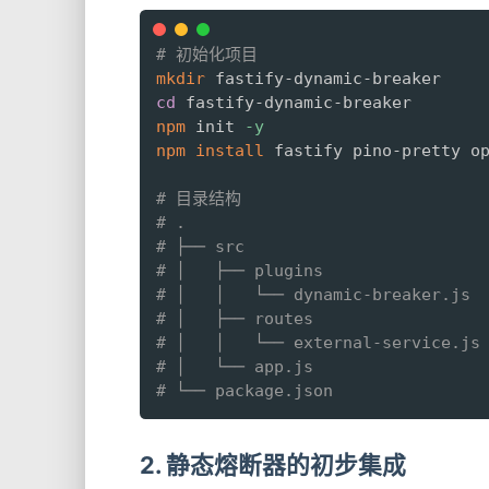
# 初始化项目
mkdir
cd
npm
 init 
-y
npm
install
 fastify pino-pretty op
# 目录结构
# .
# ├── src
# │   ├── plugins
# │   │   └── dynamic-breaker.
# │   ├── routes
# │   │   └── external-servic
# │   └── app.js                
# └── package.json
2. 静态熔断器的初步集成