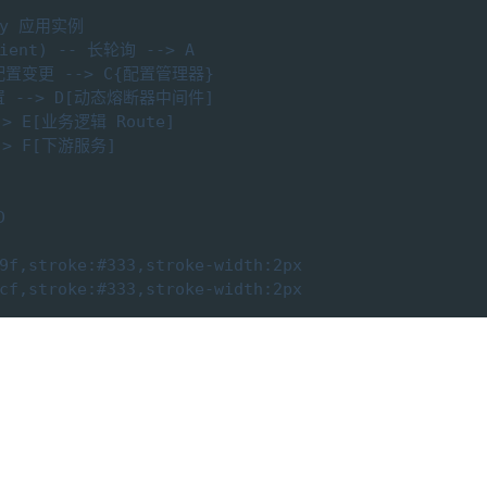
ify 应用实例

lient) -- 长轮询 --> A

到配置变更 --> C{配置管理器}

配置 --> D[动态熔断器中间件]

-> E[业务逻辑 Route]

-> F[下游服务]



9f,stroke:#333,stroke-width:2px

cf,stroke:#333,stroke-width:2px