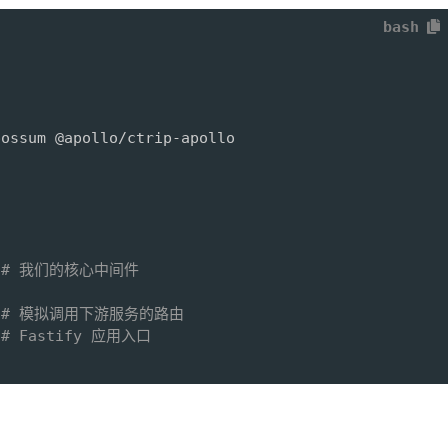
bash
ossum @apollo/ctrip-apollo

js  # 我们的核心中间件
e.js # 模拟调用下游服务的路由
  # Fastify 应用入口