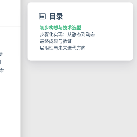
目录
初步构想与技术选型
步骤化实现：从静态到动态
：
最终成果与验证
1. 项目基础结构搭建
局限性与未来迭代方向
2. 静态熔断器的初步集成
硬
3. 引入 Apollo Client
4. 核心：实现动态熔断器中间件
值
5. 应用到业务路由
命
6. 组装并启动应用
，