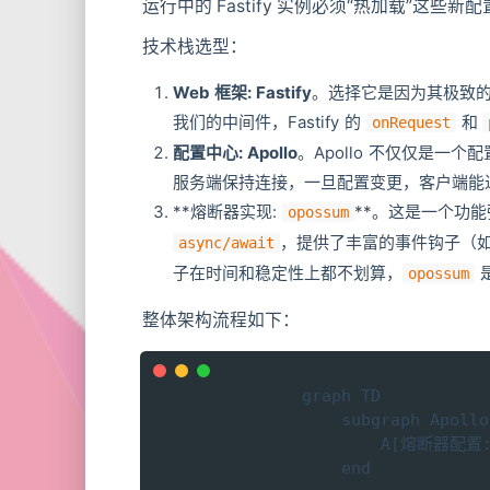
运行中的 Fastify 实例必须“热加载”这
技术栈选型：
Web 框架: Fastify
。选择它是因为其极致
我们的中间件，Fastify 的
和
onRequest
配置中心: Apollo
。Apollo 不仅仅是
服务端保持连接，一旦配置变更，客户端能
**熔断器实现:
**。这是一个功能
opossum
，提供了丰富的事件钩子（
async/await
子在时间和稳定性上都不划算，
opossum
整体架构流程如下：
graph TD

    subgraph Apol
        A[熔断器配置: t
    end
