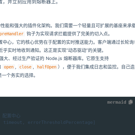
些新配置，并立刻应用到熔断器上。
的性能和强大的插件化架构。我们需要一个轻量且可扩展的基座来承
钩子为实现请求拦截提供了完美的切入点。
preHandler
一个配置中心，它的核心优势在于配置的实时推送能力。客户端通过长轮询
近乎实时地收到通知。这正是实现“动态驱动”的关键。
强大、经过生产验证的 Node.js 熔断器库。它原生支持
如
,
,
），便于我们集成日志和监控。自己造
open
close
halfOpen
是一个务实的选择。
mermaid
lo 配置中心

imeout, errorThresholdPercentage]
