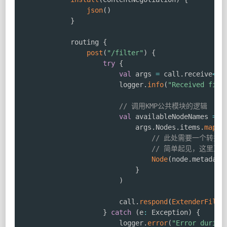
json
(
)
}
            routing 
{
post
(
"/filter"
)
{
try
{
val
 args 
=
 call
.
receive
<
Ex
                        logger
.
info
(
"Received filt
// 调用KMP公共模块的逻辑
val
 availableNodeNames 
=
 S
                            args
.
Nodes
.
items
.
map
{
// 此处需要一个转换
// 简单起见，这里直
Node
(
node
.
metadata
}
)
                        call
.
respond
(
ExtenderFilte
}
catch
(
e
:
 Exception
)
{
                        logger
.
error
(
"Error during