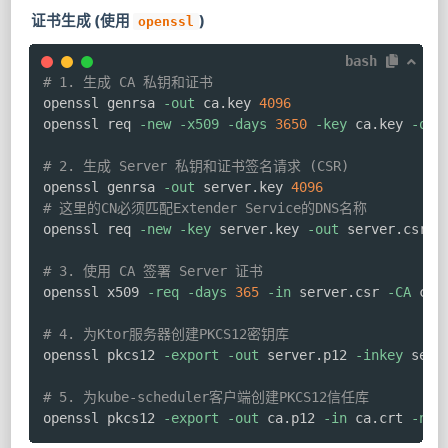
证书生成 (使用
)
openssl
bash
# 1. 生成 CA 私钥和证书
openssl genrsa 
-out
 ca.key 
4096
openssl req 
-new
-x509
-days
3650
-key
 ca.key 
-out
# 2. 生成 Server 私钥和证书签名请求 (CSR)
openssl genrsa 
-out
 server.key 
4096
# 这里的CN必须匹配Extender Service的DNS名称
openssl req 
-new
-key
 server.key 
-out
 server.csr 
-
# 3. 使用 CA 签署 Server 证书
openssl x509 
-req
-days
365
-in
 server.csr 
-CA
 ca.
# 4. 为Ktor服务器创建PKCS12密钥库
openssl pkcs12 
-export
-out
 server.p12 
-inkey
 serv
# 5. 为kube-scheduler客户端创建PKCS12信任库
openssl pkcs12 
-export
-out
 ca.p12 
-in
 ca.crt 
-nok