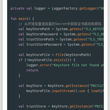
private
val
 logger 
=
 LoggerFactory
.
getLogger
(
"RLSc
fun
main
(
)
{
// 从环境变量或挂载的Secret中获取证书路径和密码
val
 keyStorePath 
=
 System
.
getenv
(
"TLS_KEYSTORE
val
 keyStorePassword 
=
 System
.
getenv
(
"TLS_KEYS
val
 trustStorePath 
=
 System
.
getenv
(
"TLS_TRUSTS
val
 trustStorePassword 
=
 System
.
getenv
(
"TLS_TR
val
 keyStoreFile 
=
File
(
keyStorePath
)
if
(
!
keyStoreFile
.
exists
(
)
)
{
        logger
.
error
(
"Keystore file not found at: 
return
}
val
 keyStore 
=
 KeyStore
.
getInstance
(
"PKCS12"
)
.
        keyStoreFile
.
inputStream
(
)
.
use
{
load
(
it
,
 
}
val
 trustStore 
=
 KeyStore
.
getInstance
(
"PKCS12"