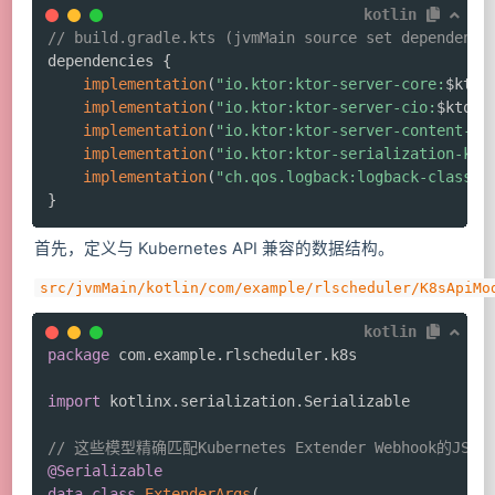
kotlin
// build.gradle.kts (jvmMain source set dependenci
dependencies 
{
implementation
(
"io.ktor:ktor-server-core:
$
ktor
implementation
(
"io.ktor:ktor-server-cio:
$
ktorV
implementation
(
"io.ktor:ktor-server-content-ne
implementation
(
"io.ktor:ktor-serialization-kot
implementation
(
"ch.qos.logback:logback-classic
}
首先，定义与 Kubernetes API 兼容的数据结构。
src/jvmMain/kotlin/com/example/rlscheduler/K8sApiMo
kotlin
package
 com
.
example
.
rlscheduler
.
k8s

import
 kotlinx
.
serialization
.
Serializable

// 这些模型精确匹配Kubernetes Extender Webhook的JSO
@Serializable
data
class
ExtenderArgs
(