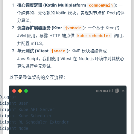
核心调度逻辑 (Kotlin Multiplatform
)
: 一
commonMain
个纯粹的、无依赖的 Kotlin 模块，实现对节点和 Pod 的评
分算法。
调度器扩展器服务 (Ktor
)
: 一个基于 Ktor 的
jvmMain
JVM 应用，暴露 HTTP 端点供
调用，
kube-scheduler
并配置 mTLS。
单元测试 (Vitest
)
: KMP 模块被编译成
jsMain
JavaScript，我们使用 Vitest 在 Node.js 环境中对其核心
算法进行单元测试。
以下是整体架构的交互流程：
mermaid
Diagram

icipant User

icipant Kube API Server

icipant Kube Scheduler

icipant RL Scheduler Extender

icipant Node
