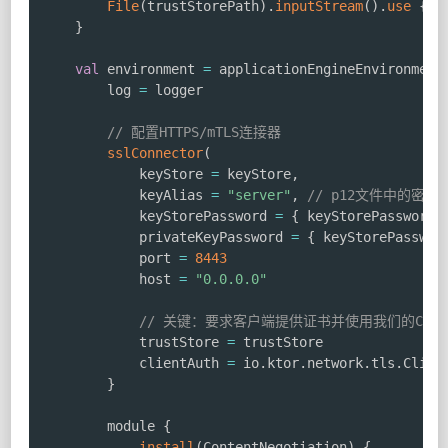
File
(
trustStorePath
)
.
inputStream
(
)
.
use
{
l
}
val
 environment 
=
 applicationEngineEnvironment
        log 
=
 logger

// 配置HTTPS/mTLS连接器
sslConnector
(
            keyStore 
=
 keyStore
,
            keyAlias 
=
"server"
,
// p12文件中的密钥
            keyStorePassword 
=
{
 keyStorePassword
.
            privateKeyPassword 
=
{
 keyStorePasswor
            port 
=
8443
            host 
=
"0.0.0.0"
// 关键：要求客户端提供证书并使用我们的CA进
            trustStore 
=
 trustStore

            clientAuth 
=
 io
.
ktor
.
network
.
tls
.
Clien
}
        module 
{
install
(
ContentNegotiation
)
{