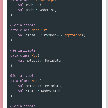
val
 Pod
:
 Pod
,
val
 Nodes
:
 NodeList
,
)
@Serializable
data
class
NodeList
(
val
 items
:
 List
<
Node
>
=
emptyList
(
)
)
@Serializable
data
class
Pod
(
val
 metadata
:
)
@Serializable
data
class
Node
(
val
 metadata
:
 Metadata
,
val
 status
:
)
@Serializable