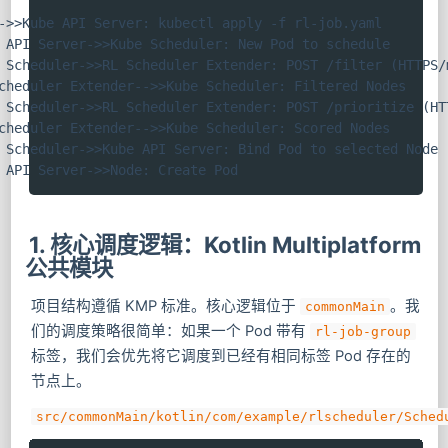
->>Kube API Server: kubectl apply -f rl-job.yaml

 API Server->>Kube Scheduler: New Pod to schedule

 Scheduler->>RL Scheduler Extender: POST /filter (HTTPS/m
cheduler Extender-->>Kube Scheduler: Filtered Nodes

 Scheduler->>RL Scheduler Extender: POST /prioritize (HTT
cheduler Extender-->>Kube Scheduler: Scored Nodes

 Scheduler->>Kube API Server: Bind Pod to selected Node

 API Server->>Node: Create Pod
1. 核心调度逻辑：Kotlin Multiplatform
公共模块
项目结构遵循 KMP 标准。核心逻辑位于
。我
commonMain
们的调度策略很简单：如果一个 Pod 带有
rl-job-group
标签，我们会优先将它调度到已经有相同标签 Pod 存在的
节点上。
src/commonMain/kotlin/com/example/rlscheduler/Sched