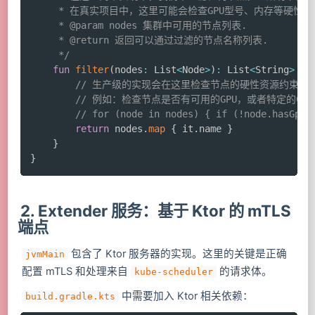
     * 在真实项目中，这里可能会检查GPU型号、内存等硬性要求
     * @param nodes 集群中可用的节点列表.

     * @return 返回可以通过过滤的节点名称列表.

     */
fun
filter
(
nodes
:
 List
<
Node
>
)
:
 List
<
String
>
{
// 生产级的实现会在这里检查节点的硬性资源约束
// 例如：检查节点是否有可用的GPU，或者特定的CP
// for (node in nodes) { if (!node.hasGpu)
return
 nodes
.
map
{
 it
.
name 
}
}
}
2. Extender 服务：基于 Ktor 的 mTLS
端点
包含了 Ktor 服务器的实现。这里的关键是正确
jvmMain
配置 mTLS 和处理来自
的请求体。
kube-scheduler
中需要加入 Ktor 相关依赖：
build.gradle.kts