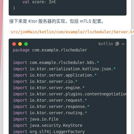
val
 score
:
)
接下来是 Ktor 服务器的实现，包括 mTLS 配置。
src/jvmMain/kotlin/com/example/rlscheduler/Server.k
kotlin
package
 com
.
example
.
rlscheduler

import
 com
.
example
.
rlscheduler
.
k8s
.
*
import
 io
.
ktor
.
serialization
.
kotlinx
.
json
.
*
import
 io
.
ktor
.
server
.
application
.
*
import
 io
.
ktor
.
server
.
cio
.
*
import
 io
.
ktor
.
server
.
engine
.
*
import
 io
.
ktor
.
server
.
plugins
.
contentnegotiation
.
*
import
 io
.
ktor
.
server
.
request
.
*
import
 io
.
ktor
.
server
.
response
.
*
import
 io
.
ktor
.
server
.
routing
.
*
import
 java
.
io
.
import
 java
.
security
.
import
 org
.
slf4j
.
LoggerFactory
