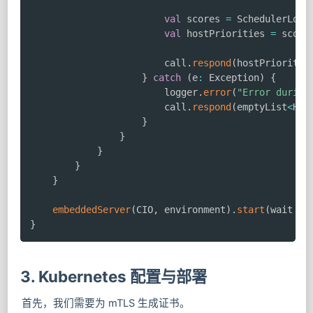
val
 scores 
=
 SchedulerLogi
val
 hostPriorities 
=
 score
                        call
.
respond
(
hostPrioritie
}
catch
(
e
:
 Exception
)
{
                        logger
.
error
(
"Error during
                        call
.
respond
(
emptyList
<
Hos
}
}
}
}
}
embeddedServer
(
CIO
,
 environment
)
.
start
(
wait 
=
}
3. Kubernetes 配置与部署
首先，我们需要为 mTLS 生成证书。