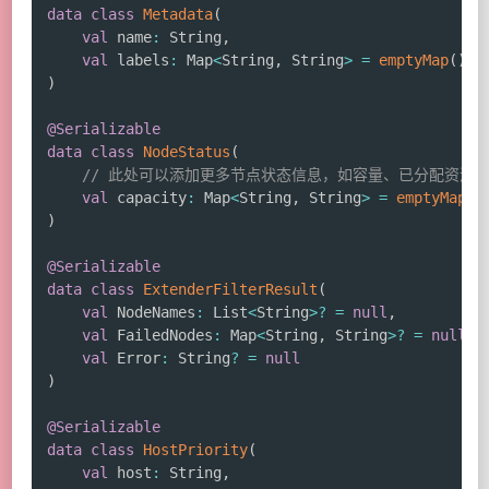
data
class
Metadata
(
val
 name
:
 String
,
val
 labels
:
 Map
<
String
,
 String
>
=
emptyMap
(
)
)
@Serializable
data
class
NodeStatus
(
// 此处可以添加更多节点状态信息，如容量、已分配资源
val
 capacity
:
 Map
<
String
,
 String
>
=
emptyMap
(
)
)
@Serializable
data
class
ExtenderFilterResult
(
val
 NodeNames
:
 List
<
String
>
?
=
null
,
val
 FailedNodes
:
 Map
<
String
,
 String
>
?
=
null
,
val
 Error
:
 String
?
=
null
)
@Serializable
data
class
HostPriority
(
val
 host
:
 String
,