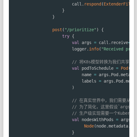
                        call
.
respond
(
ExtenderFilte
}
}
post
(
"/prioritize"
)
{
try
{
val
 args 
=
 call
.
receive
<
Ex
                        logger
.
info
(
"Received prio
// 将K8s模型转换为我们共享
val
 podToSchedule 
=
Pod
(
                            name 
=
 args
.
Pod
.
metada
                            labels 
=
 args
.
Pod
.
meta
)
// 在真实世界中，我们需要从API
// 为了简化，这里假设`args.
// 生产级实现需要一个Kubern
val
 nodesWithPods 
=
 args
.
N
Node
(
node
.
metadata
.
na
}