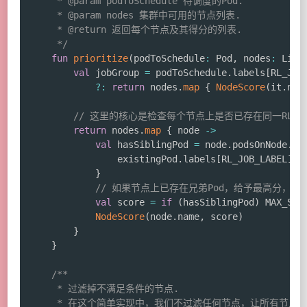
     * @param podToSchedule 待调度的Pod.

     * @param nodes 集群中可用的节点列表.

     * @return 返回每个节点及其得分的列表.

     */
fun
prioritize
(
podToSchedule
:
 Pod
,
 nodes
:
 List
val
 jobGroup 
=
 podToSchedule
.
labels
[
RL_JOB
?:
return
 nodes
.
map
{
NodeScore
(
it
.
nam
// 这里的核心是检查每个节点上是否已存在同一RL作业
return
 nodes
.
map
{
 node 
->
val
 hasSiblingPod 
=
 node
.
podsOnNode
.
an
                existingPod
.
labels
[
RL_JOB_LABEL
]
=
}
// 如果节点上已存在兄弟Pod，给予最高分，以
val
 score 
=
if
(
hasSiblingPod
)
 MAX_SCO
NodeScore
(
node
.
name
,
 score
)
}
}
/**

     * 过滤掉不满足条件的节点.

     * 在这个简单实现中，我们不过滤任何节点，让所有节点都