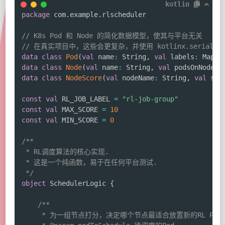
kotlin
package
 com
.
example
.
rlscheduler

// K8s Pod 和 Node 的简化数据模型，使其与平台无关
// 在真实项目中，这些会更复杂，并使用 kotlinx.serializa
data
class
Pod
(
val
 name
:
 String
,
val
 labels
:
 Map
<
S
data
class
Node
(
val
 name
:
 String
,
val
 podsOnNode
:
 
data
class
NodeScore
(
val
 nodeName
:
 String
,
val
 sco
const
val
 RL_JOB_LABEL 
=
"rl-job-group"
const
val
 MAX_SCORE 
=
10
const
val
 MIN_SCORE 
=
0
/**

 * RL调度算法的核心实现.

 * 这是一个纯函数，易于在任何平台测试.

 */
object
 SchedulerLogic 
{
/**

     * 为一组节点打分，决定哪个节点最适合放置新的RL Pod.