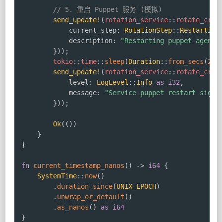
// 5. 重启 Puppet 服务 (模拟)
send_update!
(
rotation_service
::
rotate_cred
            current_step
:
RotationStep
::
Restarting
            description
:
"Restarting puppet agent 
}
)
)
;
tokio
::
time
::
sleep
(
Duration
::
from_secs
(
2
)
)
send_update!
(
rotation_service
::
rotate_cred
            level
:
LogLevel
::
Info
as
i32
,
            message
:
"Service puppet restart signa
}
)
)
;
Ok
(
(
)
)
}
}
fn
current_timestamp_nanos
(
)
->
i64
{
SystemTime
::
now
(
)
.
duration_since
(
UNIX_EPOCH
)
.
unwrap_or_default
(
)
.
as_nanos
(
)
as
i64
}