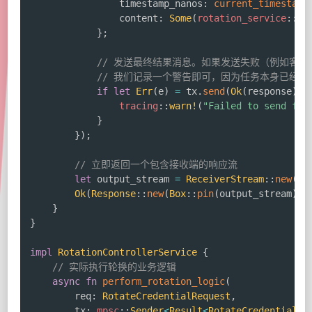
                timestamp_nanos
:
current_timestamp
                content
:
Some
(
rotation_service
::
ro
}
;
// 发送最终结果消息。如果发送失败（例如客户
// 我们记录一个警告即可，因为任务本身已经结
if
let
Err
(
e
)
=
 tx
.
send
(
Ok
(
response
)
)
.
tracing
::
warn!
(
"Failed to send fin
}
}
)
;
// 立即返回一个包含接收端的响应流
let
 output_stream 
=
ReceiverStream
::
new
(
rx
Ok
(
Response
::
new
(
Box
::
pin
(
output_stream
)
a
}
}
impl
RotationControllerService
{
// 实际执行轮换的业务逻辑
async
fn
perform_rotation_logic
(
        req
:
RotateCredentialRequest
,
        tx
:
mpsc
::
Sender
<
Result
<
RotateCredentialRe