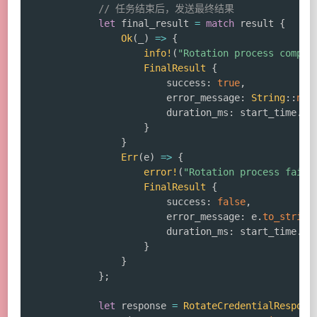
// 任务结束后，发送最终结果
let
 final_result 
=
match
 result 
{
Ok
(
_
)
=>
{
info!
(
"Rotation process comple
FinalResult
{
                        success
:
true
,
                        error_message
:
String
::
new
                        duration_ms
:
 start_time
.
el
}
}
Err
(
e
)
=>
{
error!
(
"Rotation process faile
FinalResult
{
                        success
:
false
,
                        error_message
:
 e
.
to_string
                        duration_ms
:
 start_time
.
el
}
}
}
;
let
 response 
=
RotateCredentialRespons