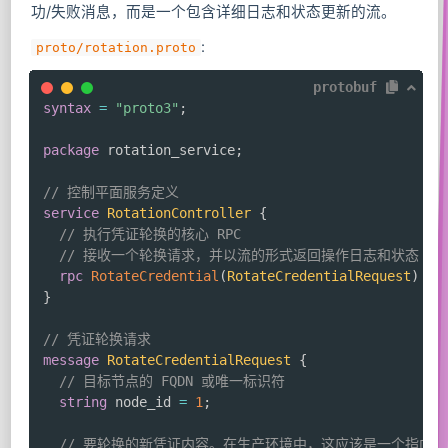
功/失败消息，而是一个包含详细日志和状态更新的流。
:
proto/rotation.proto
protobuf
syntax
=
"proto3"
;
package
 rotation_service
;
// 控制平面服务定义
service
RotationController
{
// 执行凭证轮换的核心 RPC
// 接收一个轮换请求，并以流的形式返回操作日志和状态
rpc
RotateCredential
(
RotateCredentialRequest
)
re
}
// 凭证轮换请求
message
RotateCredentialRequest
{
// 目标节点的 FQDN 或唯一标识符
string
 node_id 
=
1
;
// 要轮换的新凭证内容。在生产环境中，这应该是一个指向