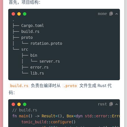
首先，项目结构：
none
.

├── Cargo.toml

├── build.rs

├── proto

│   └── rotation.proto

└── src

    ├── bin

    │   └── server.rs

    ├── error.rs

    └── lib.rs
负责在编译时从
文件生成 Rust 代
build.rs
.proto
码：
rust
// build.rs
fn
main
(
)
->
Result
<
(
)
,
Box
<
dyn
std
::
error
::
Error
>
tonic_build
::
configure
(
)