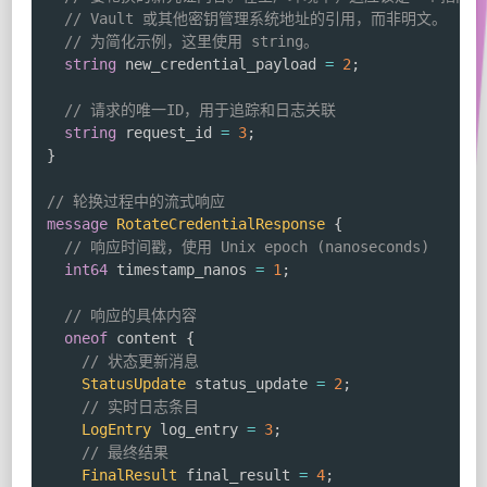
// Vault 或其他密钥管理系统地址的引用，而非明文。
// 为简化示例，这里使用 string。
string
 new_credential_payload 
=
2
;
// 请求的唯一ID，用于追踪和日志关联
string
 request_id 
=
3
;
}
// 轮换过程中的流式响应
message
RotateCredentialResponse
{
// 响应时间戳，使用 Unix epoch (nanoseconds)
int64
 timestamp_nanos 
=
1
;
// 响应的具体内容
oneof
 content 
{
// 状态更新消息
StatusUpdate
 status_update 
=
2
;
// 实时日志条目
LogEntry
 log_entry 
=
3
;
// 最终结果
FinalResult
 final_result 
=
4
;