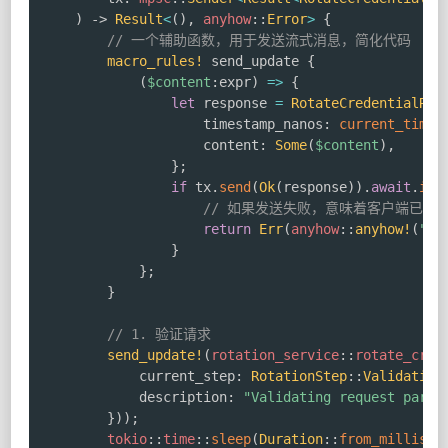
)
->
Result
<
(
)
,
anyhow
::
Error
>
{
// 一个辅助函数，用于发送流式消息，简化代码
macro_rules!
 send_update 
{
(
$content
:
expr
)
=>
{
let
 response 
=
RotateCredentialRes
                    timestamp_nanos
:
current_times
                    content
:
Some
(
$content
)
,
}
;
if
 tx
.
send
(
Ok
(
response
)
)
.
await
.
is_
// 如果发送失败，意味着客户端已经
return
Err
(
anyhow
::
anyhow!
(
"Cl
}
}
;
}
// 1. 验证请求
send_update!
(
rotation_service
::
rotate_cred
            current_step
:
RotationStep
::
Validating
            description
:
"Validating request param
}
)
)
;
tokio
::
time
::
sleep
(
Duration
::
from_millis
(
1