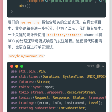
.
compile
(
&
[
"proto/rotation.proto"
]
,
&
[
"pro
Ok
(
(
)
)
}
我们的
将包含服务的全部实现。在真实项目
server.rs
中，业务逻辑会进一步拆分，但为了演示，我们将其集中。
一个关键的设计是使用
channel 将
tokio::sync::mpsc
RPC 的处理逻辑与流式响应的发送解耦。这使得代码更清
晰，也更容易进行单元测试。
:
src/bin/server.rs
rust
use
std
::
pin
::
Pin
;
use
std
::
time
::
{
Duration
,
SystemTime
,
UNIX_EPOCH
}
;
use
futures
::
Stream
;
use
tokio
::
sync
::
mpsc
;
use
tokio_stream
::
wrappers
::
ReceiverStream
;
use
tonic
::
{
Request
,
Response
,
Status
,
transport
::
use
tracing
::
{
error
,
 info
,
 instrument
,
Level
}
;
use
tracing_subscriber
::
FmtSubscriber
;