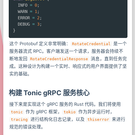
  INFO 
=
0
;
  WARN 
=
1
;
  ERROR 
=
2
;
  DEBUG 
=
3
;
}
这个 Protobuf 定义非常明确：
是一个
RotateCredential
服务器流式 RPC。客户端发送一个请求，服务器会持续不
断地发回
消息，直到任务完
RotateCredentialResponse
成。这种设计为构建一个实时、响应式的用户界面提供了坚
实的基础。
构建 Tonic gRPC 服务核心
接下来是实现这个 gRPC 服务的 Rust 代码。我们将使用
作为 gRPC 框架，
作为异步运行时，
tonic
tokio
进行结构化日志记录，以及
来进行
tracing
thiserror
规范的错误处理。