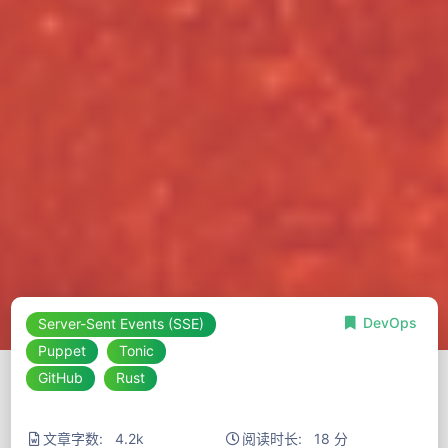
DevOps
Server-Sent Events (SSE)
Puppet
Tonic
GitHub
Rust
文章字数: 4.2k
阅读时长: 18 分