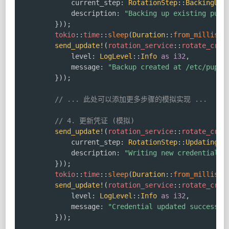
            current_step
:
RotationStep
::
BackingUpC
            description
:
"Backing up existing pupp
}
)
)
;
tokio
::
time
::
sleep
(
Duration
::
from_millis
(
5
send_update!
(
rotation_service
::
rotate_cred
            level
:
LogLevel
::
Info
as
i32
,
            message
:
"Backup created at /etc/puppe
}
)
)
;
// ... 此处可以添加更多步骤的模拟实现 ...
// 4. 更新凭证 (模拟)
send_update!
(
rotation_service
::
rotate_cred
            current_step
:
RotationStep
::
UpdatingCr
            description
:
"Writing new credential t
}
)
)
;
tokio
::
time
::
sleep
(
Duration
::
from_millis
(
2
send_update!
(
rotation_service
::
rotate_cred
            level
:
LogLevel
::
Info
as
i32
,
            message
:
"Credential updated successfu
}
)
)
;