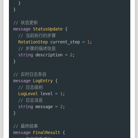
}
}
// 状态更新
message
StatusUpdate
{
// 当前执行的步骤
RotationStep
 current_step 
=
1
;
// 步骤的描述信息
string
 description 
=
2
;
}
// 实时日志条目
message
LogEntry
{
// 日志级别
LogLevel
 level 
=
1
;
// 日志消息
string
 message 
=
2
;
}
// 最终结果
message
FinalResult
{