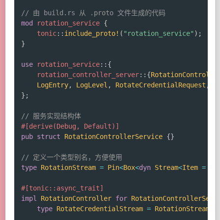
// 由 build.rs 从 .proto 文件生成的代码
mod
rotation_service
{
tonic
::
include_proto!
(
"rotation_service"
)
;
}
use
rotation_service
::
{
rotation_controller_server
::
{
RotationControlle
LogEntry
,
LogLevel
,
RotateCredentialRequest
,
R
}
;
// 服务实现结构体
#[derive(Debug, Default)]
pub
struct
RotationControllerService
{
}
// 定义一个类型别名，方便使用
type
RotationStream
=
Pin
<
Box
<
dyn
Stream
<
Item
=
Re
#[tonic::async_trait]
impl
RotationController
for
RotationControllerServ
type
RotateCredentialStream
=
RotationStream
;