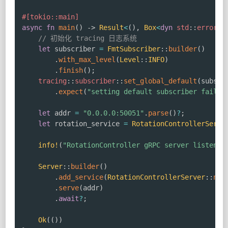
#[tokio::main]
async
fn
main
(
)
->
Result
<
(
)
,
Box
<
dyn
std
::
error
::
// 初始化 tracing 日志系统
let
 subscriber 
=
FmtSubscriber
::
builder
(
)
.
with_max_level
(
Level
::
INFO
)
.
finish
(
)
;
tracing
::
subscriber
::
set_global_default
(
subscr
.
expect
(
"setting default subscriber failed
let
 addr 
=
"0.0.0.0:50051"
.
parse
(
)
?
;
let
 rotation_service 
=
RotationControllerServi
info!
(
"RotationController gRPC server listenin
Server
::
builder
(
)
.
add_service
(
RotationControllerServer
::
new
.
serve
(
addr
)
.
await
?
;
Ok
(
(
)
)