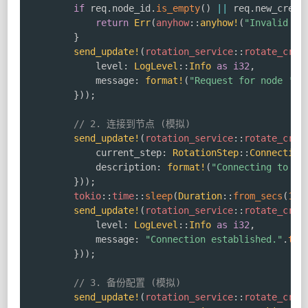
if
 req
.
node_id
.
is_empty
(
)
||
 req
.
new_crede
return
Err
(
anyhow
::
anyhow!
(
"Invalid re
}
send_update!
(
rotation_service
::
rotate_cred
            level
:
LogLevel
::
Info
as
i32
,
            message
:
format!
(
"Request for node '{}
}
)
)
;
// 2. 连接到节点 (模拟)
send_update!
(
rotation_service
::
rotate_cred
            current_step
:
RotationStep
::
Connecting
            description
:
format!
(
"Connecting to no
}
)
)
;
tokio
::
time
::
sleep
(
Duration
::
from_secs
(
1
)
)
send_update!
(
rotation_service
::
rotate_cred
            level
:
LogLevel
::
Info
as
i32
,
            message
:
"Connection established."
.
to_
}
)
)
;
// 3. 备份配置 (模拟)
send_update!
(
rotation_service
::
rotate_cred