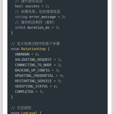
// 操作是否成功
bool
 success 
=
1
;
// 如果失败，包含错误信息
string
 error_message 
=
2
;
// 操作的总耗时（毫秒）
int64
 duration_ms 
=
3
;
}
// 定义轮换过程中的各个步骤
enum
RotationStep
{
  UNKNOWN 
=
0
;
  VALIDATING_REQUEST 
=
1
;
  CONNECTING_TO_NODE 
=
2
;
  BACKING_UP_CONFIG 
=
3
;
  UPDATING_CREDENTIAL 
=
4
;
  RESTARTING_SERVICE 
=
5
;
  VERIFYING_STATUS 
=
6
;
  COMPLETED 
=
7
;
}
// 日志级别
enum
LogLevel
{