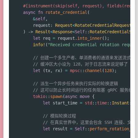
#[instrument(skip(self, request), fields(reque
async
fn
rotate_credential
(
&
self
,
        request
:
Request
<
RotateCredentialRequest
>
,
)
->
Result
<
Response
<
Self
::
RotateCredentialStr
let
 req 
=
 request
.
into_inner
(
)
;
info!
(
"Received credential rotation reques
// 创建一个多生产者、单消费者的通道来发送流式响
// 缓冲区大小设为 128，对于日志流来说足够了
let
(
tx
,
 rx
)
=
mpsc
::
channel
(
128
)
;
// 派生一个异步任务来执行实际的轮换逻辑
// 这可以防止长时间运行的任务阻塞 gRPC 服务线程
tokio
::
spawn
(
async
move
{
let
 start_time 
=
std
::
time
::
Instant
::
n
// 模拟轮换过程
// 在真实世界中，这里会包含 SSH 连接、文件
let
 result 
=
Self
::
perform_rotation_lo